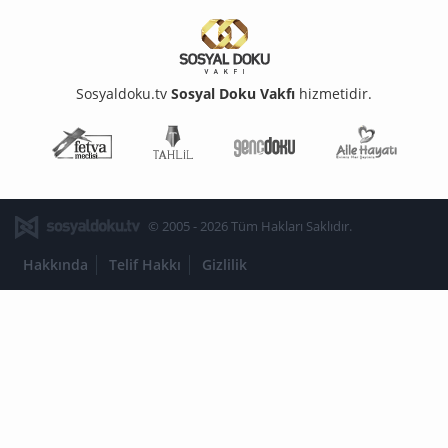
Sosyaldoku.tv
Sosyal Doku Vakfı
hizmetidir.
Fetva Meclisi
Tahlil
Genç Doku
Aile Ha
© 2005 - 2026 Tüm Hakları Saklıdır.
Hakkında
Telif Hakkı
Gizlilik