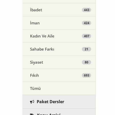
İbadet
443
İman
424
Kadın Ve Aile
407
Sahabe Farkı
21
Siyaset
80
Fıkıh
693
Tümü
Paket Dersler