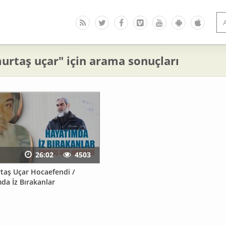
urtaş uçar" için arama sonuçları
26:02
4503
rtaş Uçar Hocaefendi /
da İz Bırakanlar