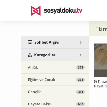
"tim
Sohbet Arşivi
Kategoriler
Ahlâk
375
Eğitim ve Çocuk
334
5) Timu
Hayatım
Gençlik
311
Hayata Bakış
687