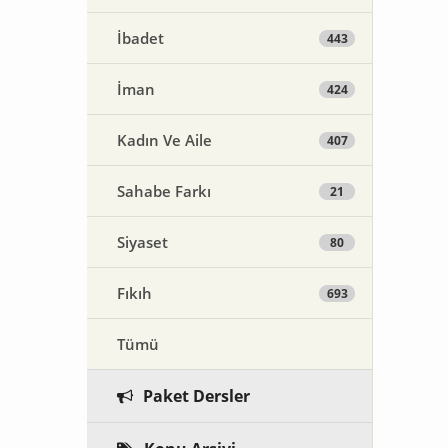
İbadet
443
İman
424
Kadın Ve Aile
407
Sahabe Farkı
21
Siyaset
80
Fıkıh
693
Tümü
Paket Dersler