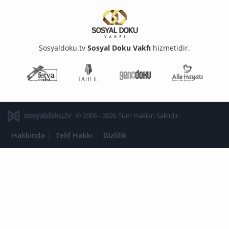
Sosyaldoku.tv
Sosyal Doku Vakfı
hizmetidir.
Fetva Meclisi
Tahlil
Genç Doku
Aile Ha
© 2005 - 2026 Tüm Hakları Saklıdır.
Hakkında
Telif Hakkı
Gizlilik