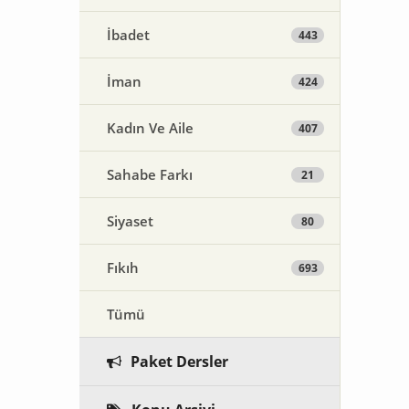
İbadet
443
İman
424
Kadın Ve Aile
407
Sahabe Farkı
21
Siyaset
80
Fıkıh
693
Tümü
Paket Dersler