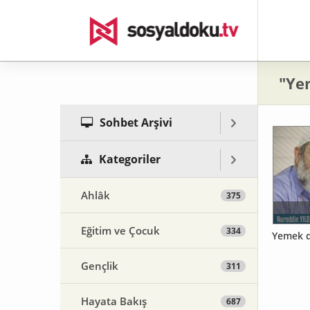
"Ye
Sohbet Arşivi
Kategoriler
Ahlâk
375
Eğitim ve Çocuk
334
Yemek d
Gençlik
311
Hayata Bakış
687