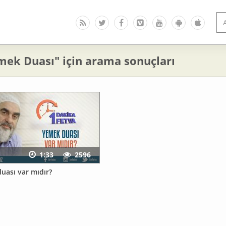
mek Duası" için arama sonuçları
1:33
2596
uası var mıdır?