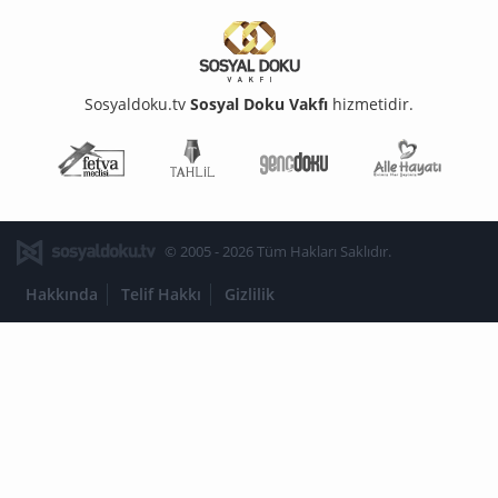
Sosyaldoku.tv
Sosyal Doku Vakfı
hizmetidir.
Fetva Meclisi
Tahlil
Genç Doku
Aile Ha
© 2005 - 2026 Tüm Hakları Saklıdır.
Hakkında
Telif Hakkı
Gizlilik