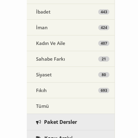
İbadet
443
İman
424
Kadın Ve Aile
407
Sahabe Farkı
21
Siyaset
80
Fıkıh
693
Tümü
Paket Dersler