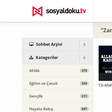
"Za
Sohbet Arşivi
Kategoriler
Ahlâk
375
Eğitim ve Çocuk
334
72) All
Gençlik
311
Hayata Bakış
687