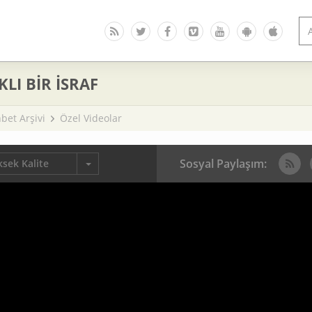
LI BİR İSRAF
bet Arşivi
Özel Videolar
Sosyal Paylaşım:
sek Kalite