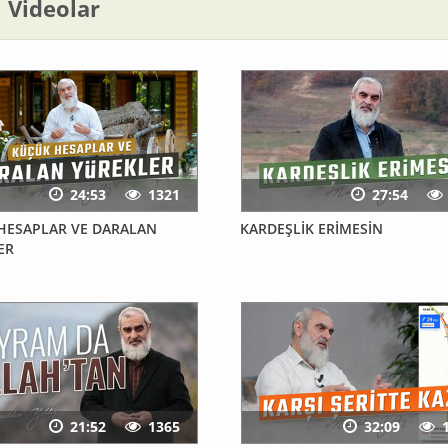
li Videolar
24:53
1321
27:54
K HESAPLAR VE DARALAN
KARDEŞLİK ERİMESİN
ER
21:52
1365
32:09