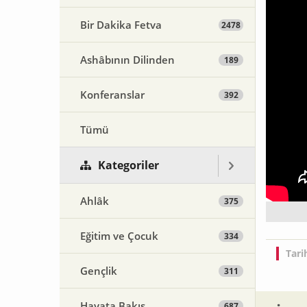
Bir Dakika Fetva
2478
Ashâbının Dilinden
189
Konferanslar
392
Tümü
Kategoriler
Ahlâk
375
Eğitim ve Çocuk
334
Tari
Gençlik
311
Hayata Bakış
687