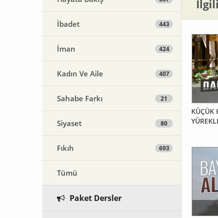
İlgi
İbadet
443
İman
424
Kadın Ve Aile
407
Sahabe Farkı
21
KÜÇÜ
YÜREKL
Siyaset
80
Fıkıh
693
Tümü
Paket Dersler