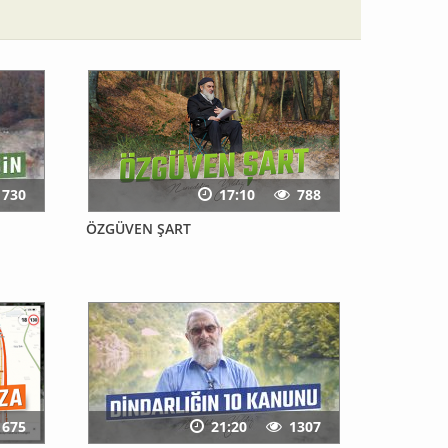
730
17:10
788
ÖZGÜVEN ŞART
1675
21:20
1307