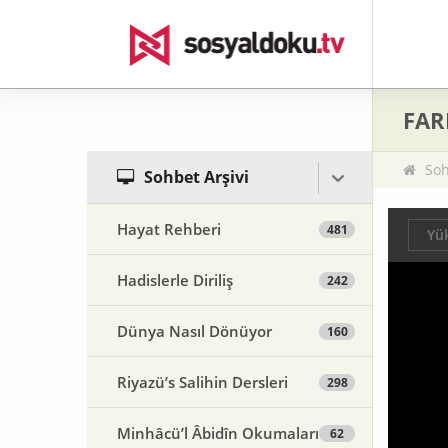
FARK
Soh
Sohbet Arşivi
Hayat Rehberi
481
Yük
Hadislerle Diriliş
242
Dünya Nasıl Dönüyor
160
Riyazü’s Salihin Dersleri
298
Minhâcü’l Âbidîn Okumaları
62