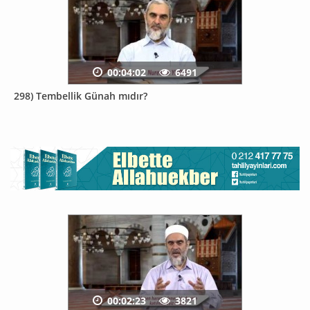
00:04:02
6491
298) Tembellik Günah mıdır?
00:02:23
3821