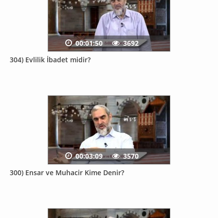
00:01:50
3692
304) Evlilik İbadet midir?
00:03:09
3570
300) Ensar ve Muhacir Kime Denir?