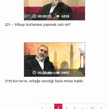
00:08:09
6838
221 – Yılbaşı kutlaması yapmak caiz mi?
00:05:49
3405
219) Kur’an’ın, erkeğe tanıdığı fazla miras hakkı
«
1
2
3
4
…
24
»