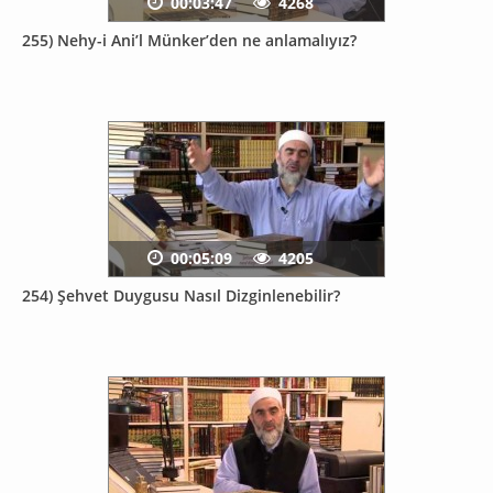
00:03:47
4268
255) Nehy-i Ani’l Münker’den ne anlamalıyız?
00:05:09
4205
254) Şehvet Duygusu Nasıl Dizginlenebilir?