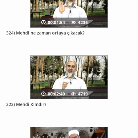
00:01:54
4236
324) Mehdi ne zaman ortaya çıkacak?
00:02:40
4719
323) Mehdi Kimdir?