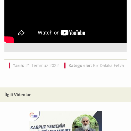
Tarih:
21 Temmuz 2022
Kategoriler:
Bir Dakika Fetva
İlgili Videolar