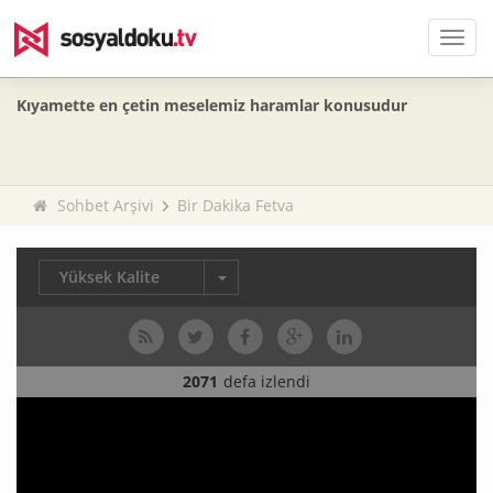
Men
Kıyamette en çetin meselemiz haramlar konusudur
Sohbet Arşivi
Bir Dakika Fetva
Yüksek Kalite
2071
defa izlendi