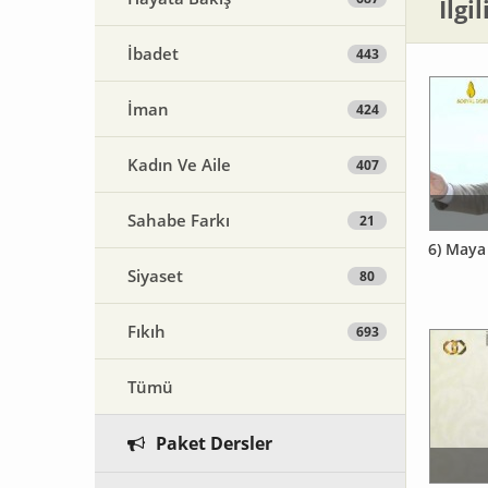
İlgi
İbadet
443
İman
424
Kadın Ve Aile
407
Sahabe Farkı
21
6) Maya
Siyaset
80
Fıkıh
693
Tümü
Paket Dersler