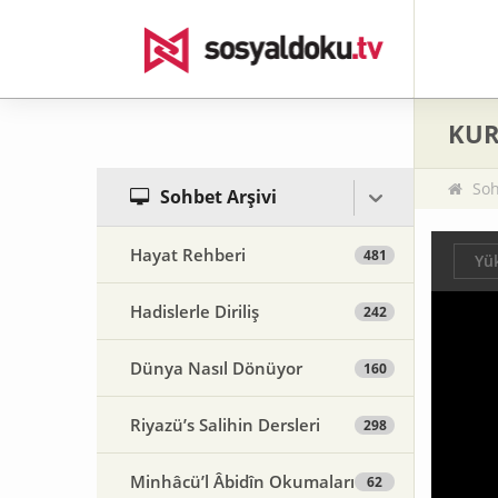
KUR’
Soh
Sohbet Arşivi
Hayat Rehberi
481
Yük
Hadislerle Diriliş
242
Dünya Nasıl Dönüyor
160
Riyazü’s Salihin Dersleri
298
Minhâcü’l Âbidîn Okumaları
62