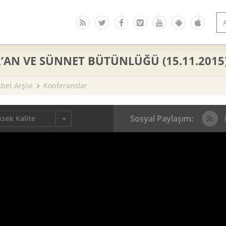
AN VE SÜNNET BÜTÜNLÜĞÜ (15.11.2015
bet Arşivi
Konferanslar
Sosyal Paylaşım:
sek Kalite