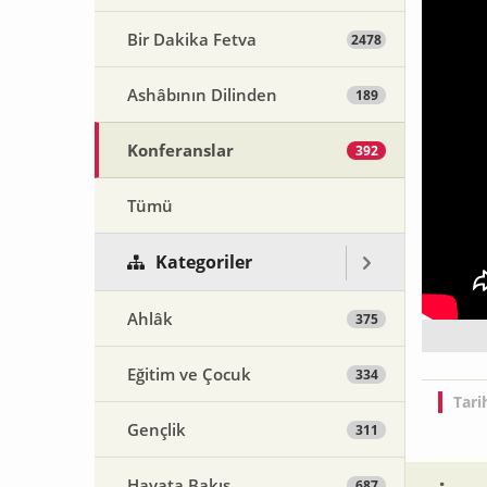
Bir Dakika Fetva
2478
Ashâbının Dilinden
189
Konferanslar
392
Tümü
Kategoriler
Ahlâk
375
Eğitim ve Çocuk
334
Tari
Gençlik
311
Hayata Bakış
687