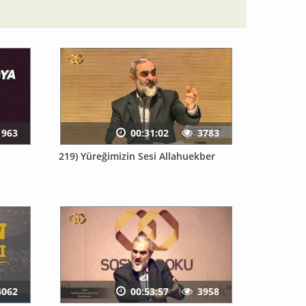
1963
00:31:02
3783
219) Yüreğimizin Sesi Allahuekber
4062
00:53:57
3958