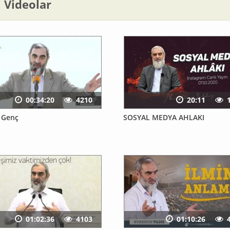
li Videolar
00:34:20
4210
20:11
 Genç
SOSYAL MEDYA AHLAKI
01:02:36
4103
01:10:26