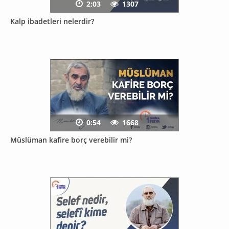
2:03
1307
Kalp ibadetleri nelerdir?
0:54
1668
Müslüman kafire borç verebilir mi?