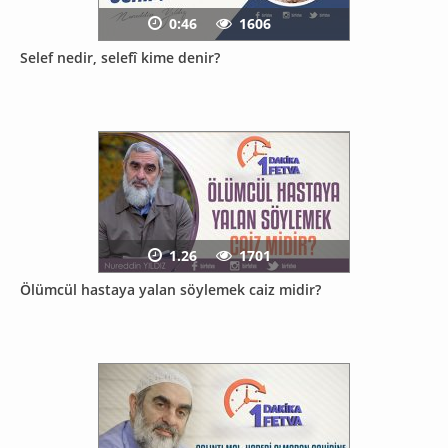
0:46
1606
Selef nedir, selefî kime denir?
1.26
1701
Ölümcül hastaya yalan söylemek caiz midir?