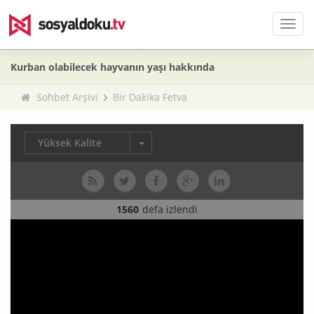
Men
Kurban olabilecek hayvanın yaşı hakkında
Sohbet Arşivi
Bir Dakika Fetva
Yüksek Kalite
1560
defa izlendi