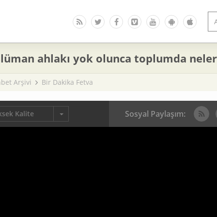
lüman ahlakı yok olunca toplumda neler 
bet Arşivi
Bir Dakika Fetva
Sosyal Paylaşım:
sek Kalite