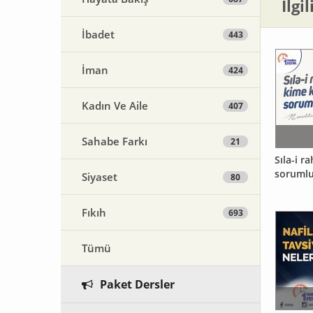
İlgi
İbadet
443
İman
424
Kadın Ve Aile
407
Sahabe Farkı
21
Sıla-i r
soruml
Siyaset
80
Fıkıh
693
Tümü
Paket Dersler