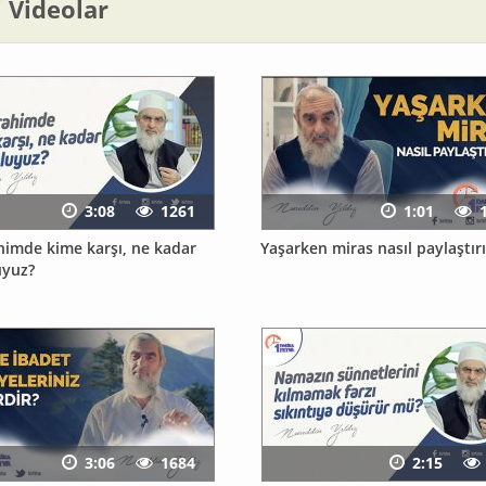
li Videolar
3:08
1261
1:01
ahimde kime karşı, ne kadar
Yaşarken miras nasıl paylaştırı
uyuz?
3:06
1684
2:15