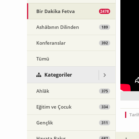
Bir Dakika Fetva
2478
Ashâbının Dilinden
189
Konferanslar
392
Tümü
Kategoriler
Ahlâk
375
Eğitim ve Çocuk
334
Tari
Gençlik
311
Hayata Bakış
687