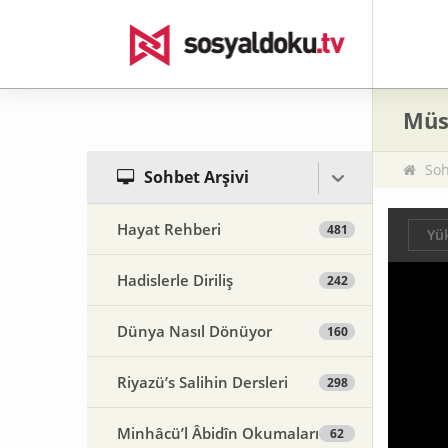
Müs
Soh
Sohbet Arşivi
Hayat Rehberi
481
Yük
Hadislerle Diriliş
242
Dünya Nasıl Dönüyor
160
Riyazü’s Salihin Dersleri
298
Minhâcü’l Âbidîn Okumaları
62