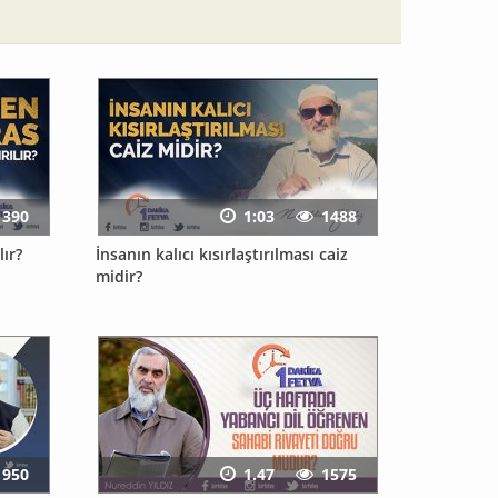
1390
1:03
1488
lır?
İnsanın kalıcı kısırlaştırılması caiz
midir?
950
1.47
1575