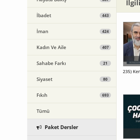
İlgi
İbadet
443
İman
424
Kadın Ve Aile
407
Sahabe Farkı
21
235) Ken
Siyaset
80
Fıkıh
693
Tümü
Paket Dersler