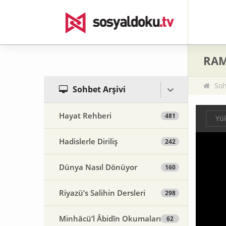
RAM
Soh
Sohbet Arşivi
Hayat Rehberi
481
Yük
Hadislerle Diriliş
242
Dünya Nasıl Dönüyor
160
Riyazü’s Salihin Dersleri
298
Minhâcü’l Âbidîn Okumaları
62