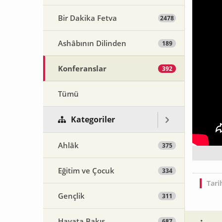
Bir Dakika Fetva
2478
Ashâbının Dilinden
189
Konferanslar
392
Tümü
Kategoriler
Ahlâk
375
Eğitim ve Çocuk
334
Tari
Gençlik
311
Hayata Bakış
687