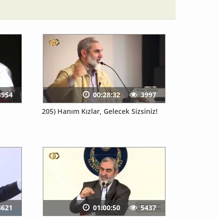
3954
00:28:32
3997
205) Hanım Kızlar, Gelecek Sizsiniz!
4621
01:00:50
5437