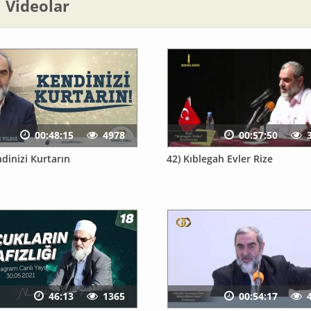
li Videolar
00:48:15
4978
00:57:50
dinizi Kurtarın
42) Kıblegah Evler Rize
46:13
1365
00:54:17