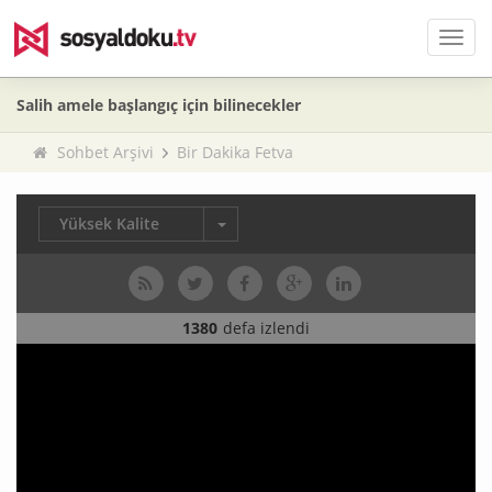
Men
Salih amele başlangıç için bilinecekler
Sohbet Arşivi
Bir Dakika Fetva
Yüksek Kalite
1380
defa izlendi