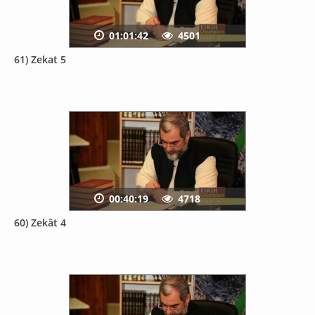
01:01:42
4501
61) Zekat 5
00:40:19
4718
60) Zekât 4