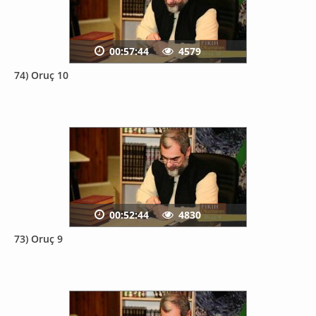
00:57:44
4579
74) Oruç 10
00:52:44
4830
73) Oruç 9