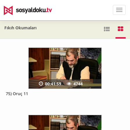
Men
Fıkıh Okumaları
00:41:59
4744
75) Oruç 11