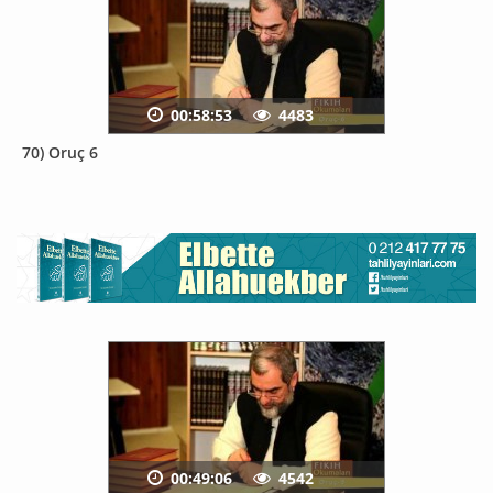
00:58:53
4483
70) Oruç 6
00:49:06
4542