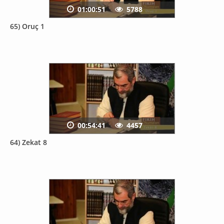
01:00:51
5788
65) Oruç 1
00:54:41
4457
64) Zekat 8