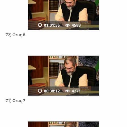
01:01:55
4583
72) Oruç 8
00:38:12
4271
71) Oruç 7