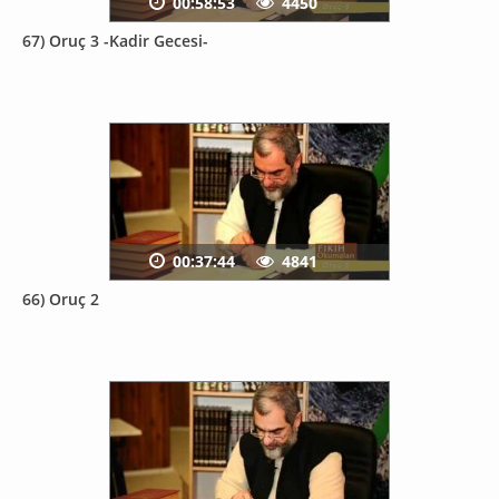
00:58:53
4450
67) Oruç 3 -Kadir Gecesi-
00:37:44
4841
66) Oruç 2