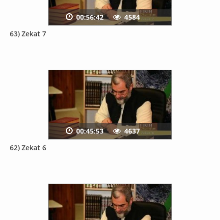
00:56:42
4584
63) Zekat 7
00:45:53
4637
62) Zekat 6