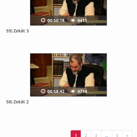
00:50:18
4411
59) Zekât 3
00:58:42
4714
58) Zekât 2
1
2
3
…
5
»