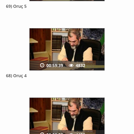
69) Oruç 5
00:59:39
4832
68) Oruç 4