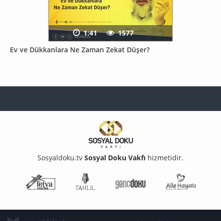
1:41
1577
Ev ve Dükkanlara Ne Zaman Zekat Düşer?
Sosyaldoku.tv
Sosyal Doku Vakfı
hizmetidir.
Fetva Meclisi
Tahlil
Genç Doku
Aile Ha