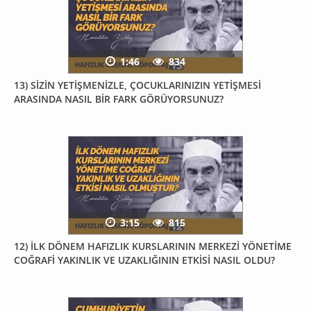
1:46
834
13) SİZİN YETİŞMENİZLE, ÇOCUKLARINIZIN YETİŞMESİ
ARASINDA NASIL BİR FARK GÖRÜYORSUNUZ?
3:15
815
12) İLK DÖNEM HAFIZLIK KURSLARININ MERKEZİ YÖNETİME
COĞRAFİ YAKINLIK VE UZAKLIĞININ ETKİSİ NASIL OLDU?