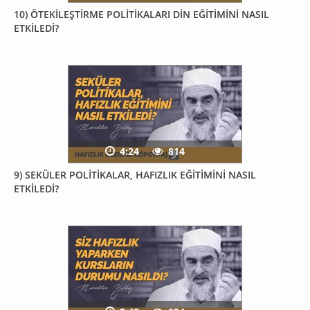
10) ÖTEKİLEŞTİRME POLİTİKALARI DİN EĞİTİMİNİ NASIL
ETKİLEDİ?
4:24
814
9) SEKÜLER POLİTİKALAR, HAFIZLIK EĞİTİMİNİ NASIL
ETKİLEDİ?