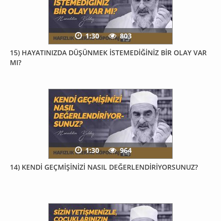
1:30
803
15) HAYATINIZDA DÜŞÜNMEK İSTEMEDİĞİNİZ BİR OLAY VAR
MI?
1:30
964
14) KENDİ GEÇMİŞİNİZİ NASIL DEĞERLENDİRİYORSUNUZ?