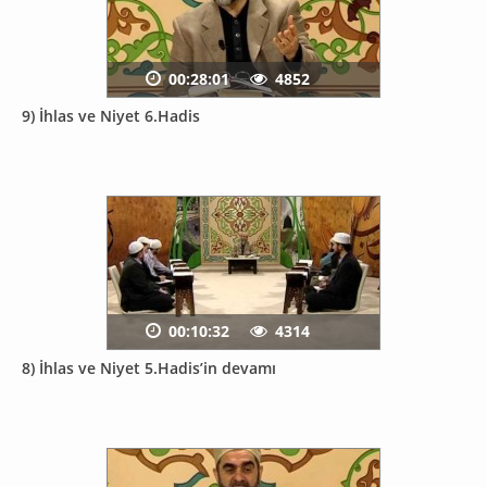
00:28:01
4852
9) İhlas ve Niyet 6.Hadis
00:10:32
4314
8) İhlas ve Niyet 5.Hadis’in devamı