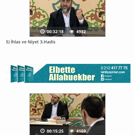
00:32:18
4932
5) İhlas ve Niyet 3.Hadis
00:15:25
4169