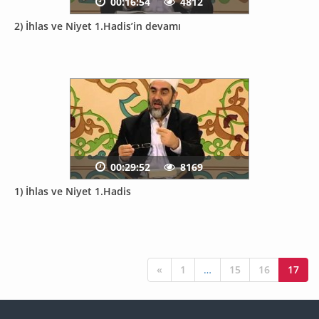
00:16:54
4812
2) İhlas ve Niyet 1.Hadis’in devamı
00:29:52
8169
1) İhlas ve Niyet 1.Hadis
«
1
…
15
16
17