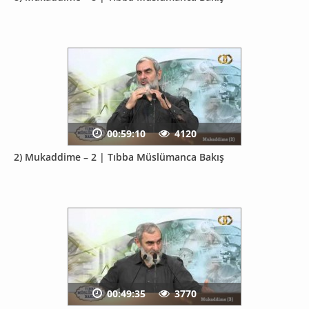
00:59:10
4120
2) Mukaddime – 2 | Tıbba Müslümanca Bakış
00:49:35
3770