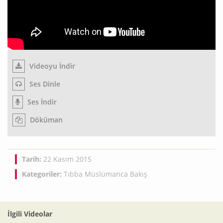
Videoyu İndir
Ses Dinle
Ses İndir
Döküman
Tarih:
22 Kasım 2015
Kategoriler:
Tıbba Müslümanca Bakış
İlgili Videolar