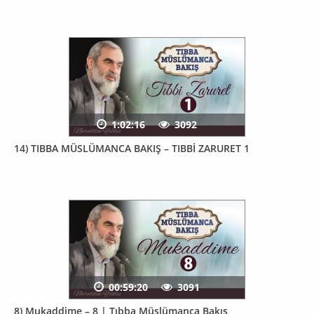
1:02:16
3092
14) TIBBA MÜSLÜMANCA BAKIŞ – TIBBİ ZARURET 1
00:59:20
3091
8) Mukaddime – 8 | Tıbba Müslümanca Bakış