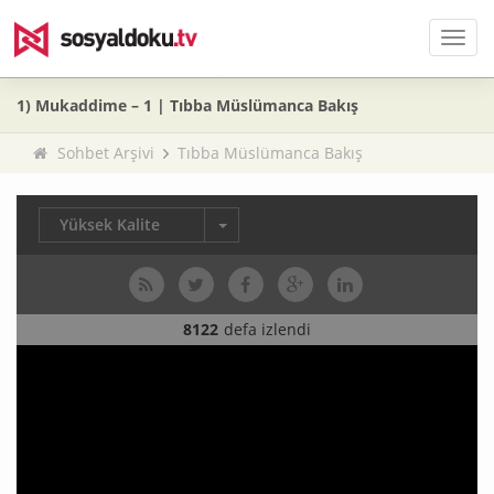
Men
1) Mukaddime – 1 | Tıbba Müslümanca Bakış
Sohbet Arşivi
Tıbba Müslümanca Bakış
Yüksek Kalite
8122
defa izlendi