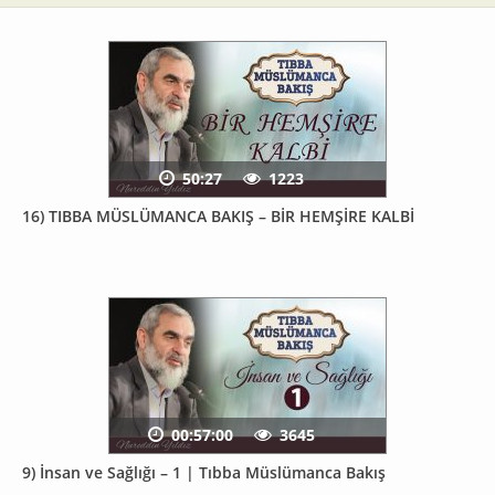
50:27
1223
16) TIBBA MÜSLÜMANCA BAKIŞ – BİR HEMŞİRE KALBİ
00:57:00
3645
9) İnsan ve Sağlığı – 1 | Tıbba Müslümanca Bakış