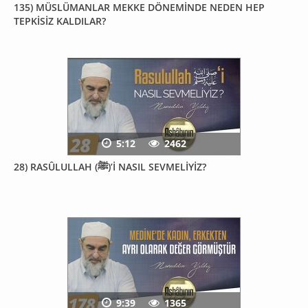
135) MÜSLÜMANLAR MEKKE DÖNEMİNDE NEDEN HEP
TEPKİSİZ KALDILAR?
5:12
2462
28) RASÛLULLAH (ﷺ)’İ NASIL SEVMELİYİZ?
9:39
1365