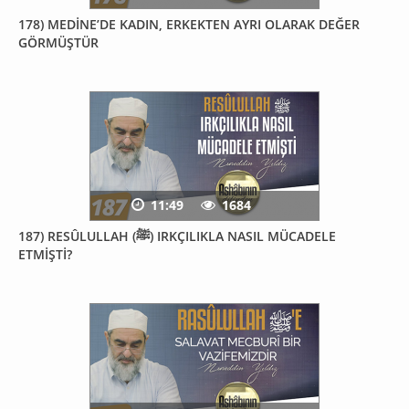
178) MEDİNE’DE KADIN, ERKEKTEN AYRI OLARAK DEĞER
GÖRMÜŞTÜR
11:49
1684
187) RESÛLULLAH (ﷺ) IRKÇILIKLA NASIL MÜCADELE
ETMİŞTİ?