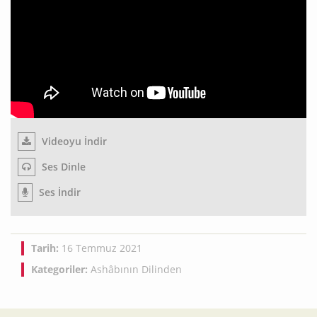
Videoyu İndir
Ses Dinle
Ses İndir
Tarih:
16 Temmuz 2021
Kategoriler:
Ashâbının Dilinden