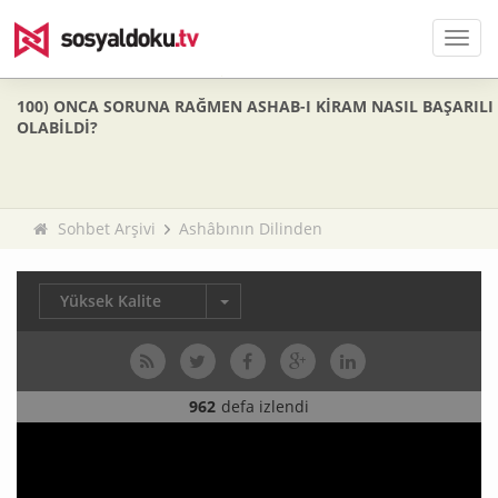
Men
100) ONCA SORUNA RAĞMEN ASHAB-I KİRAM NASIL BAŞARILI
OLABİLDİ?
Sohbet Arşivi
Ashâbının Dilinden
Yüksek Kalite
962
defa izlendi