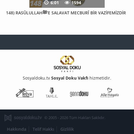
6:01
1594
148) RASÛLULLAHﷺ’E SALAVAT MECBURÎ BİR VAZİFEMİZDİR
Sosyaldoku.tv
Sosyal Doku Vakfı
hizmetidir.
Fetva Meclisi
Tahlil
Genç Doku
Aile Ha
© 2005 - 2026 Tüm Hakları Saklıdır.
Hakkında
Telif Hakkı
Gizlilik