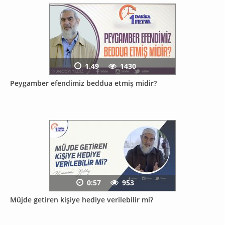
1.49
1430
Peygamber efendimiz beddua etmiş midir?
0:57
953
Müjde getiren kişiye hediye verilebilir mi?