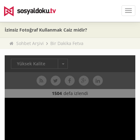
Men
İzinsiz Fotoğraf Kullanmak Caiz midir?
Sohbet Arşivi
Bir Dakika Fetva
Yüksek Kalite
1504
defa izlendi