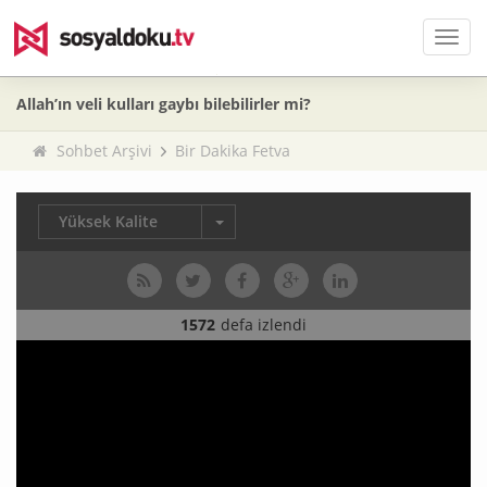
Men
Allah’ın veli kulları gaybı bilebilirler mi?
Sohbet Arşivi
Bir Dakika Fetva
Yüksek Kalite
1572
defa izlendi