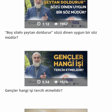
1:12
1957
“Boş silahı şeytan doldurur” sözü dinen uygun bir söz
müdür?
0.54
1513
Gençler hangi işi tercih etmelidir?