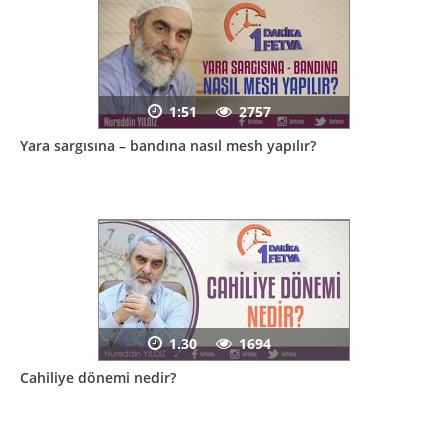
1:51
2757
Yara sargısına – bandına nasıl mesh yapılır?
1.30
1694
Cahiliye dönemi nedir?