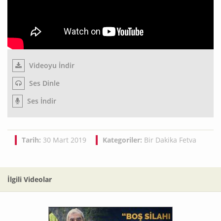
Videoyu İndir
Ses Dinle
Ses İndir
Tarih:
30 Mart 2019
Kategoriler:
Bir Dakika Fetva
İlgili Videolar