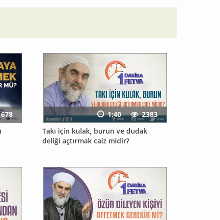
1678
1:40
2383
ı
Takı için kulak, burun ve dudak
deliği açtırmak caiz midir?