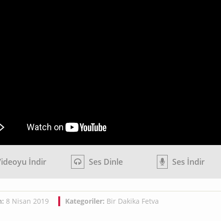
ideoyu İndir
Ses Dinle
Ses İndir
h:
8 Nisan 2019
Kategoriler:
Bir Dakika Fetva