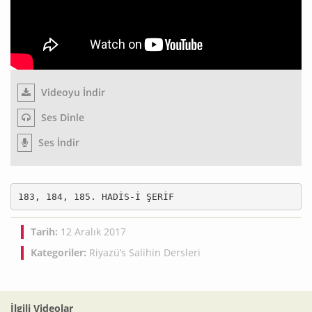
Videoyu İndir
Ses Dinle
Ses İndir
183, 184, 185. HADİS-İ ŞERİF
Tarih:
12 Aralık 2017
Kategoriler:
Riyazü’s Salihin Dersleri
İlgili Videolar