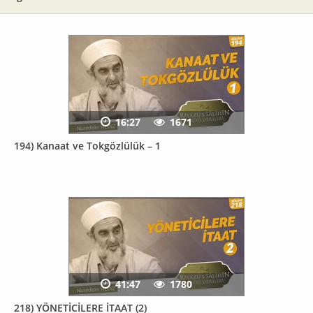
16:27
1671
194) Kanaat ve Tokgözlülük – 1
41:47
1780
218) YÖNETİCİLERE İTAAT (2)