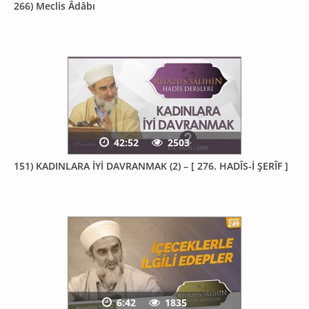
266) Meclis Âdâbı
42:52
2503
151) KADINLARA İYİ DAVRANMAK (2) – [ 276. HADÎS-İ ŞERÎF ]
6:42
1835