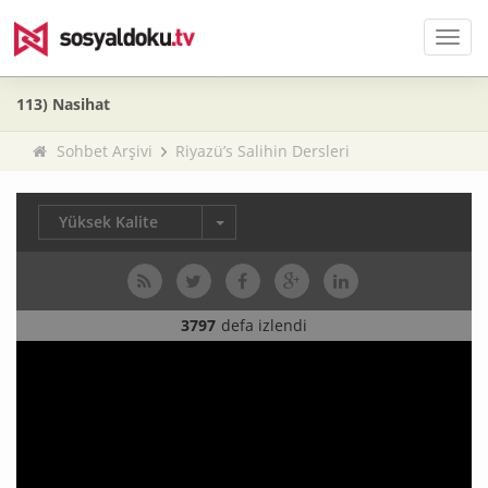
Men
113) Nasihat
Sohbet Arşivi
Riyazü’s Salihin Dersleri
Yüksek Kalite
3797
defa izlendi