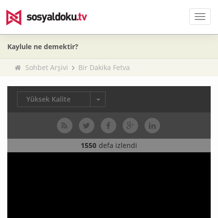
Men
Kaylule ne demektir?
Sohbet Arşivi
Bir Dakika Fetva
Yüksek Kalite
1550
defa izlendi