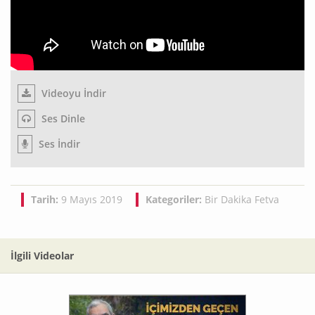
Videoyu İndir
Ses Dinle
Ses İndir
Tarih:
9 Mayıs 2019
Kategoriler:
Bir Dakika Fetva
İlgili Videolar