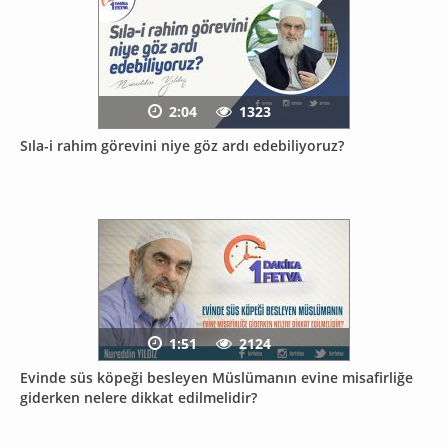
2:04
1323
Sıla-i rahim görevini niye göz ardı edebiliyoruz?
1:51
2124
Evinde süs köpeği besleyen Müslümanın evine misafirliğe
giderken nelere dikkat edilmelidir?