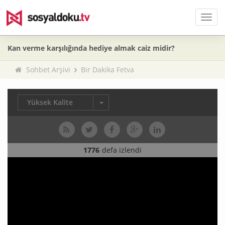
Men
Kan verme karşılığında hediye almak caiz midir?
Sohbet Arşivi
Bir Dakika Fetva
Yüksek Kalite
1776
defa izlendi