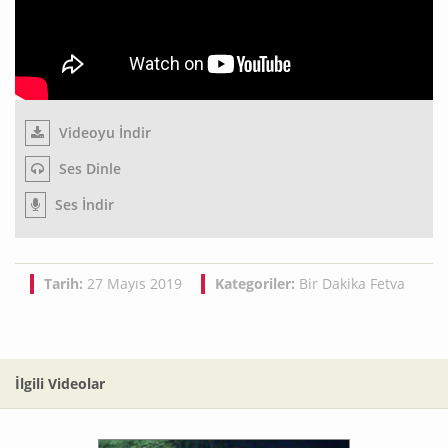
Videoyu İndir
Ses Dinle
Ses İndir
Tarih:
27 Mayıs 2019
Kategoriler:
Bir Dakika Fetva
İlgili Videolar