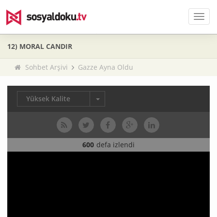
Men
12) MORAL CANDIR
Sohbet Arşivi
Gazze Ayna Oldu
Yüksek Kalite
600
defa izlendi