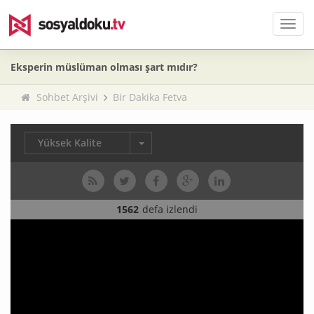
Men
Eksperin müslüman olması şart mıdır?
Sohbet Arşivi
Bir Dakika Fetva
Yüksek Kalite
1562
defa izlendi