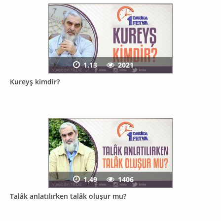
1.13
2021
Kureyş kimdir?
1.49
1406
Talâk anlatılırken talâk oluşur mu?