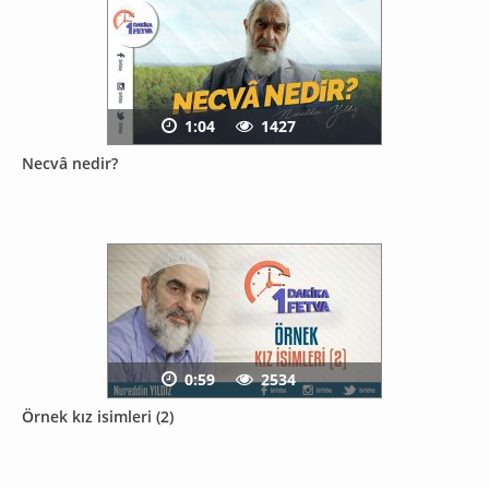
1:04
1427
Necvâ nedir?
0:59
2534
Örnek kız isimleri (2)