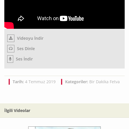
Videoyu İndir
Ses Dinle
Ses İndir
Tarih:
4 Temmuz 2019
Kategoriler:
Bir Dakika Fetva
İlgili Videolar