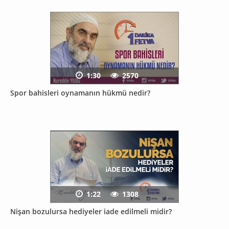
1:30
2570
Spor bahisleri oynamanın hükmü nedir?
1:22
1308
Nişan bozulursa hediyeler iade edilmeli midir?