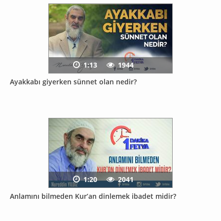
1:13
1944
Ayakkabı giyerken sünnet olan nedir?
1:20
2041
Anlamını bilmeden Kur’an dinlemek ibadet midir?