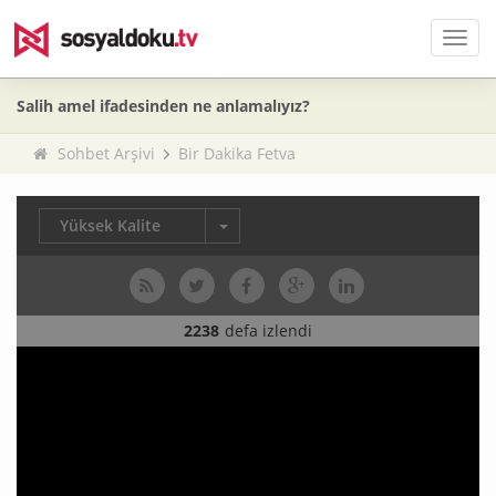
Men
Salih amel ifadesinden ne anlamalıyız?
Sohbet Arşivi
Bir Dakika Fetva
Yüksek Kalite
2238
defa izlendi