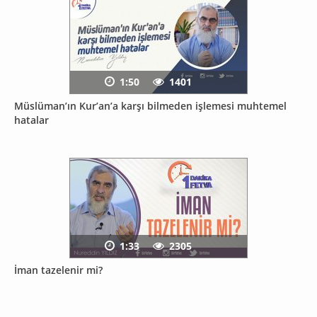
1:50
1401
Müslüman’ın Kur’an’a karşı bilmeden işlemesi muhtemel
hatalar
1:33
2305
İman tazelenir mi?