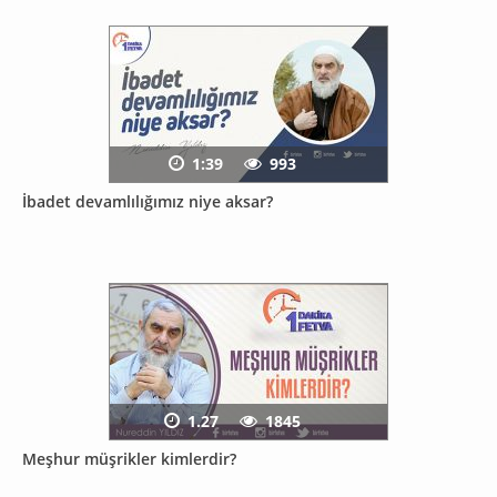
1:39
993
İbadet devamlılığımız niye aksar?
1.27
1845
Meşhur müşrikler kimlerdir?