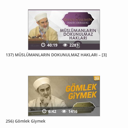
40:19
2281
137) MÜSLÜMANLARIN DOKUNULMAZ HAKLARI – [3]
6:42
1416
256) Gömlek Giymek