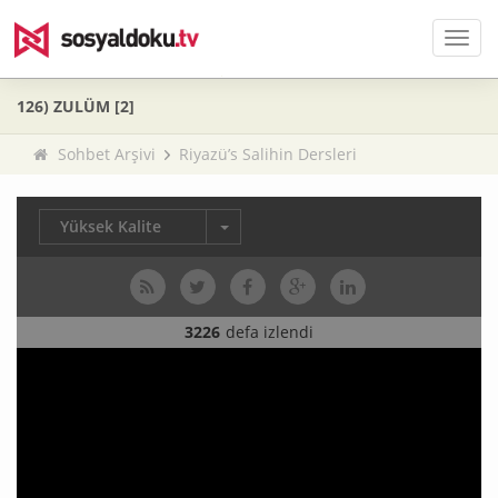
Men
126) ZULÜM [2]
Sohbet Arşivi
Riyazü’s Salihin Dersleri
Yüksek Kalite
3226
defa izlendi