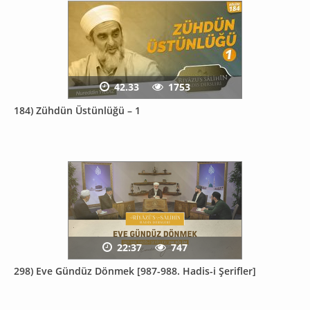
42.33
1753
184) Zühdün Üstünlüğü – 1
22:37
747
298) Eve Gündüz Dönmek [987-988. Hadis-i Şerifler]