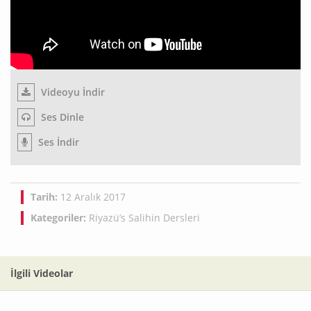
Videoyu İndir
Ses Dinle
Ses İndir
Tarih:
12 Aralık 2017
Kategoriler:
Riyazü’s Salihin Dersleri
İlgili Videolar