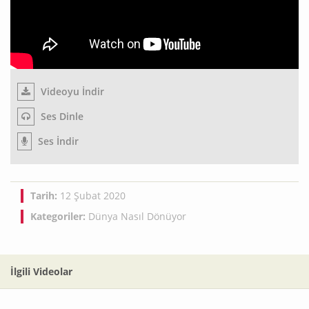
Videoyu İndir
Ses Dinle
Ses İndir
Tarih:
12 Şubat 2020
Kategoriler:
Dünya Nasıl Dönüyor
İlgili Videolar