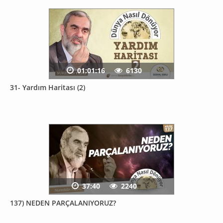
01:01:16
6130
31- Yardım Haritası (2)
37:40
2240
137) NEDEN PARÇALANIYORUZ?