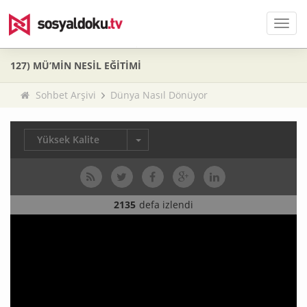
Men
127) MÜ’MİN NESİL EĞİTİMİ
Sohbet Arşivi
Dünya Nasıl Dönüyor
Yüksek Kalite
2135
defa izlendi