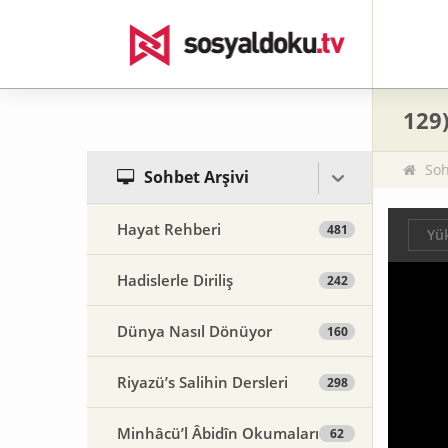
129
Soh
Sohbet Arşivi
Hayat Rehberi
481
Yük
Hadislerle Diriliş
242
Dünya Nasıl Dönüyor
160
Riyazü’s Salihin Dersleri
298
Minhâcü’l Âbidîn Okumaları
62