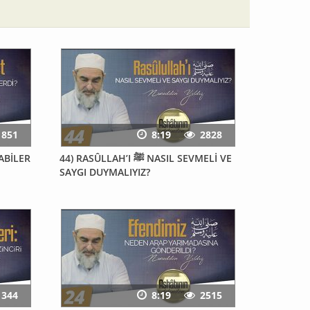
1851
8:19
2828
ABİLER
44) RASÛLLAH’I ﷺ NASIL SEVMELİ VE
SAYGI DUYMALIYIZ?
1344
8:19
2515