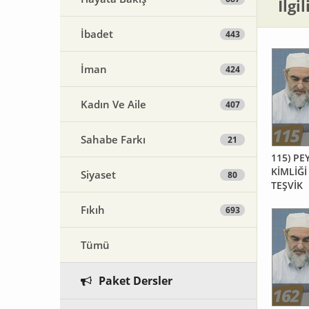
İlgi
İbadet
443
İman
424
Kadın Ve Aile
407
Sahabe Farkı
21
115) PEYGAMBE
KİMLİĞİ
Siyaset
80
TEŞVİK
Fıkıh
693
Tümü
Paket Dersler