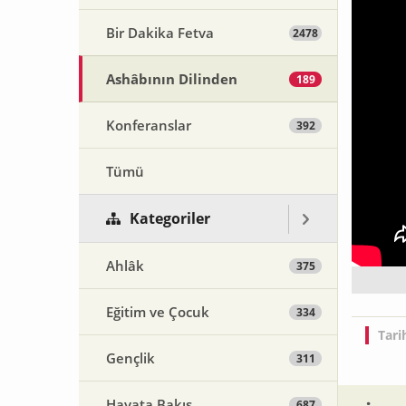
Bir Dakika Fetva
2478
Ashâbının Dilinden
189
Konferanslar
392
Tümü
Kategoriler
Ahlâk
375
Eğitim ve Çocuk
334
Tari
Gençlik
311
Hayata Bakış
687