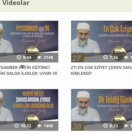
li Videolar
9:44
2148
7:26
R (ﷺ)’İN EĞİTİMCİ
27) EN ÇOK EZİYET ÇEKEN SAH
 İKİ DALDA İLERLER: UYARI VE
KİMLERDİ?
10:32
1400
8:23