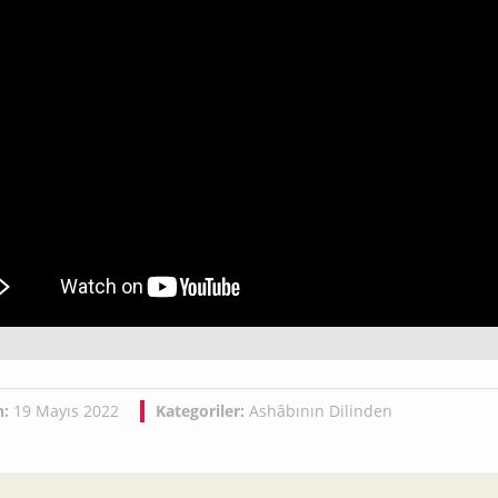
h:
19 Mayıs 2022
Kategoriler:
Ashâbının Dilinden