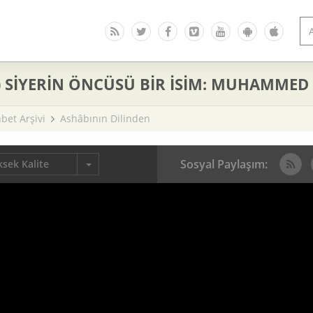
) SİYERİN ÖNCÜSÜ BİR İSİM: MUHAMMED 
bet Arşivi
Ashâbının Dilinden
Sosyal Paylaşım:
sek Kalite