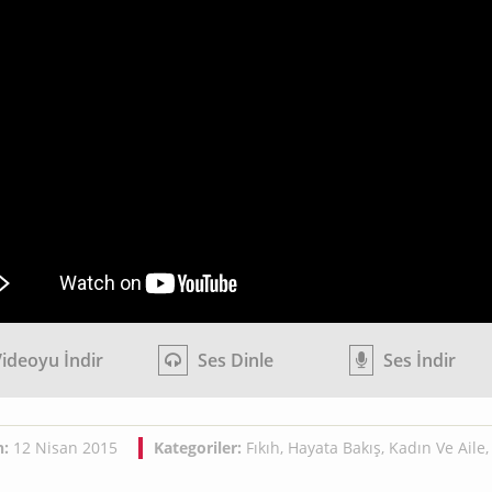
ideoyu İndir
Ses Dinle
Ses İndir
h:
12 Nisan 2015
Kategoriler:
Fıkıh
,
Hayata Bakış
,
Kadın Ve Aile