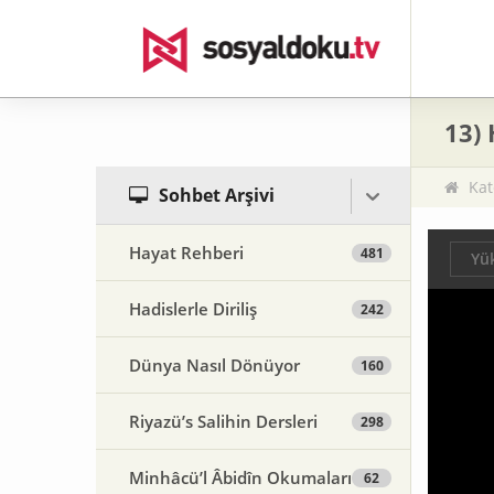
13)
Kat
Sohbet Arşivi
Hayat Rehberi
481
Yük
Hadislerle Diriliş
242
Dünya Nasıl Dönüyor
160
Riyazü’s Salihin Dersleri
298
Minhâcü’l Âbidîn Okumaları
62