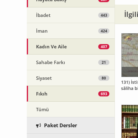
İlgi
İbadet
443
İman
424
Kadın Ve Aile
407
Sahabe Farkı
21
Siyaset
80
131) İst
sâliha b
Fıkıh
693
Tümü
Paket Dersler