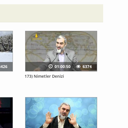
3426
01:00:50
6374
173) Nimetler Denizi