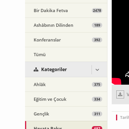
Bir Dakika Fetva
2478
Ashâbının Dilinden
189
Konferanslar
392
Tümü
Kategoriler
Ahlâk
375
V
Eğitim ve Çocuk
334
Gençlik
311
Tari
Hayata Bakış
687