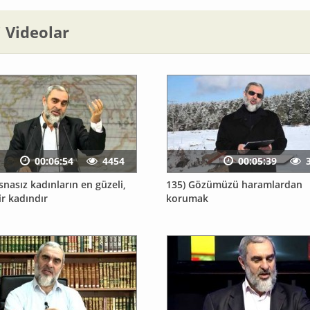
li Videolar
00:06:54
4454
00:05:39
isnasız kadınların en güzeli,
135) Gözümüzü haramlardan
ir kadındır
korumak