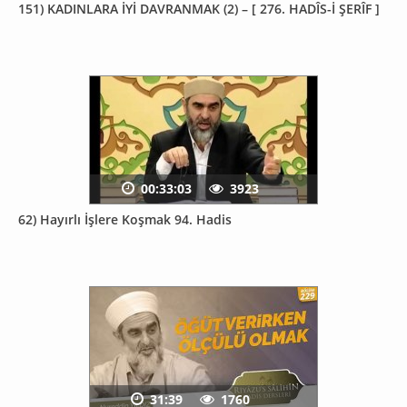
151) KADINLARA İYİ DAVRANMAK (2) – [ 276. HADÎS-İ ŞERÎF ]
00:33:03
3923
62) Hayırlı İşlere Koşmak 94. Hadis
31:39
1760