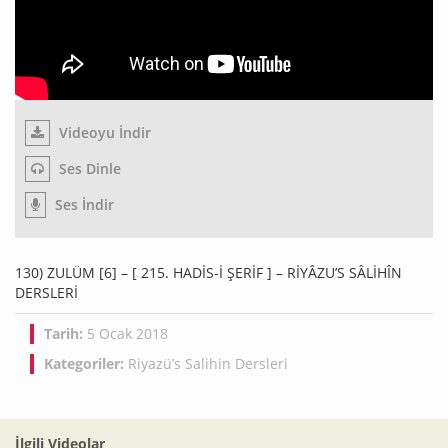
Videoyu İndir
Ses Dinle
Ses İndir
130) ZULÜM [6] – [ 215. HADİS-İ ŞERİF ] – RİYÂZU’S SÂLİHÎN
DERSLERİ
Tarih:
5 Ocak 2018
Kategoriler:
Riyazü’s Salihin Dersleri
İlgili Videolar