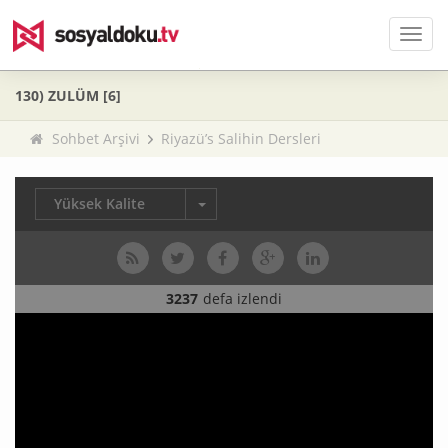
Men
130) ZULÜM [6]
Sohbet Arşivi
Riyazü’s Salihin Dersleri
Yüksek Kalite
3237
defa izlendi