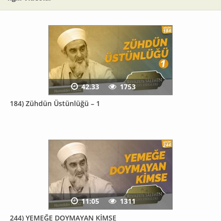
42.33
1753
184) Zühdün Üstünlüğü – 1
11:05
1311
244) YEMEĞE DOYMAYAN KİMSE