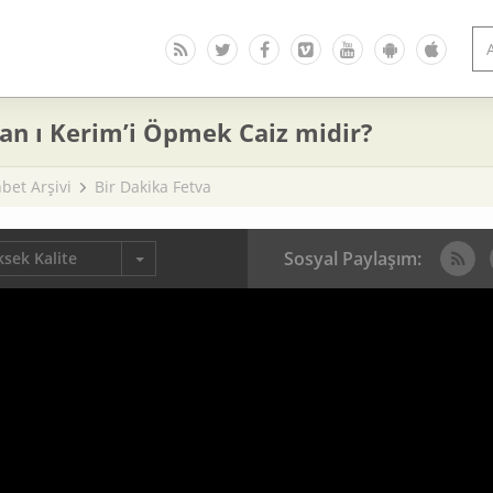
’an ı Kerim’i Öpmek Caiz midir?
bet Arşivi
Bir Dakika Fetva
Sosyal Paylaşım:
sek Kalite