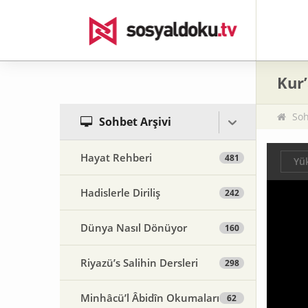
Kur
Soh
Sohbet Arşivi
Hayat Rehberi
481
Yük
Hadislerle Diriliş
242
Dünya Nasıl Dönüyor
160
Riyazü’s Salihin Dersleri
298
Minhâcü’l Âbidîn Okumaları
62