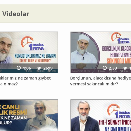
li Videolar
1:06
2699
2.33
klarımız ne zaman gıybet
Borçlunun, alacaklısına hediye
ya olmaz?
vermesi sakıncalı mıdır?