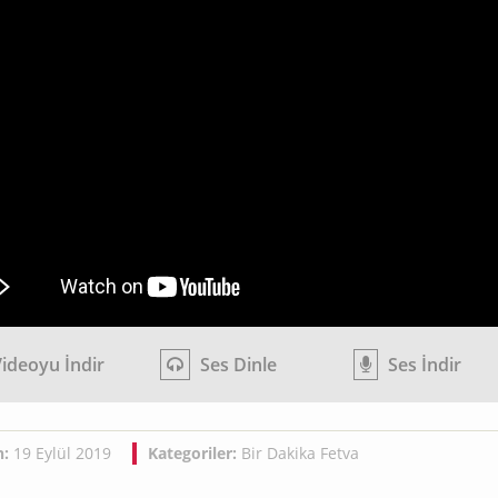
ideoyu İndir
Ses Dinle
Ses İndir
h:
19 Eylül 2019
Kategoriler:
Bir Dakika Fetva