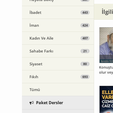
İlgi
İbadet
443
İman
424
Kadın Ve Aile
407
Sahabe Farkı
21
Siyaset
80
Konuştu
olur ve
Fıkıh
693
Tümü
Paket Dersler