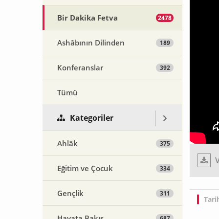
Bir Dakika Fetva
2478
Ashâbının Dilinden
189
Konferanslar
392
Tümü
Kategoriler
Ahlâk
375
V
Eğitim ve Çocuk
334
Gençlik
311
Tari
Hayata Bakış
687