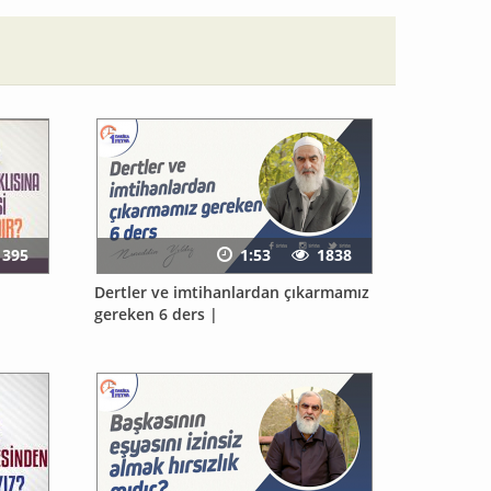
1395
1:53
1838
Dertler ve imtihanlardan çıkarmamız
gereken 6 ders |