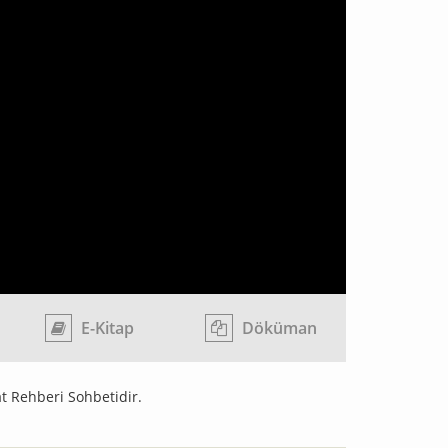
E-Kitap
Döküman
t Rehberi Sohbetidir.