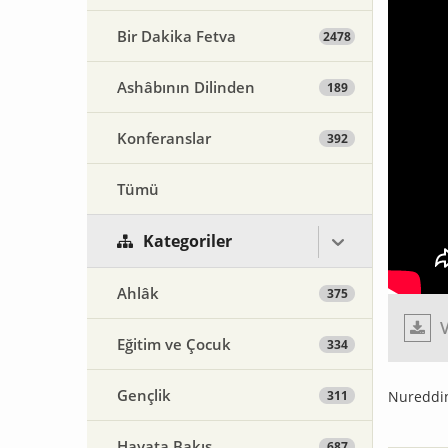
Bir Dakika Fetva
2478
Ashâbının Dilinden
189
Konferanslar
392
Tümü
Kategoriler
Ahlâk
375
V
Eğitim ve Çocuk
334
Gençlik
311
Nureddin
Hayata Bakış
687