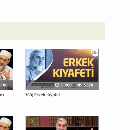
5100
53:09
5370
tı
360) Erkek Kıyafeti