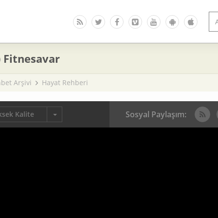
 Fitnesavar
bet Arşivi
Hayat Rehberi
Sosyal Paylaşım:
sek Kalite