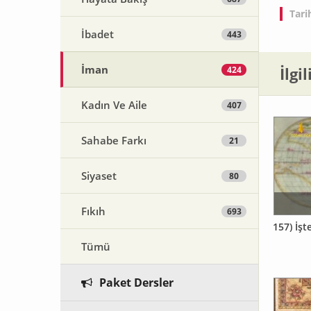
Tari
İbadet
443
İman
İlgi
424
Kadın Ve Aile
407
Sahabe Farkı
21
Siyaset
80
Fıkıh
693
157) İşt
Tümü
Paket Dersler