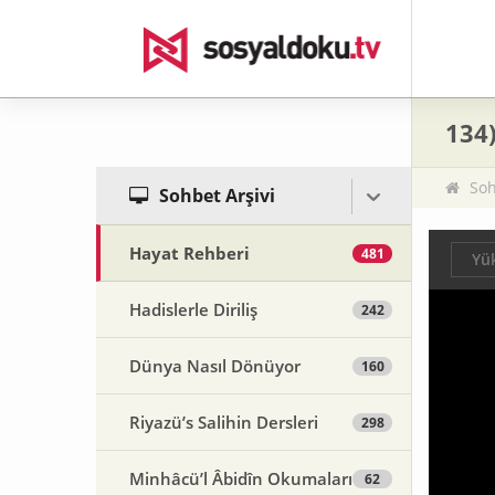
134)
Soh
Sohbet Arşivi
Hayat Rehberi
481
Yük
Hadislerle Diriliş
242
Dünya Nasıl Dönüyor
160
Riyazü’s Salihin Dersleri
298
Minhâcü’l Âbidîn Okumaları
62