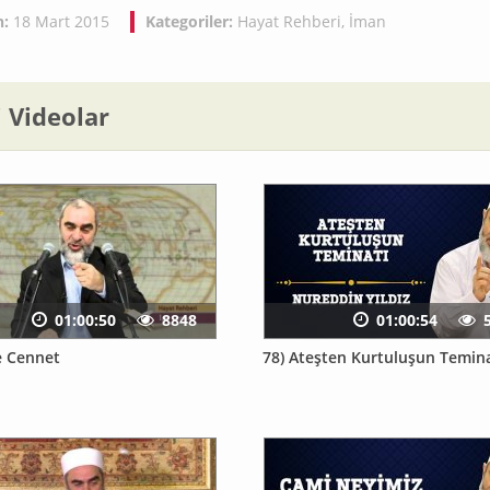
h:
18 Mart 2015
Kategoriler:
Hayat Rehberi
,
İman
li Videolar
01:00:50
8848
01:00:54
e Cennet
78) Ateşten Kurtuluşun Temina