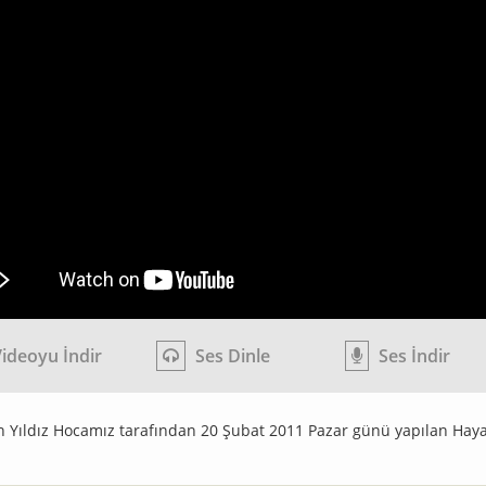
ideoyu İndir
Ses Dinle
Ses İndir
 Yıldız Hocamız tarafından 20 Şubat 2011 Pazar günü yapılan Haya