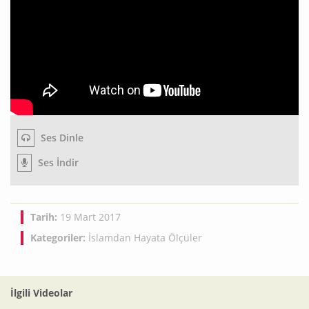
Ses Dinle
Ses İndir
Tarih:
19 Mart 2017
Kategoriler:
İslamdan Hayata Ölçüler
İlgili Videolar