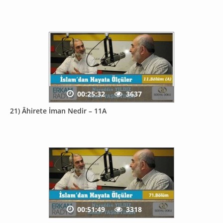
00:25:32
3637
21) Âhirete İman Nedir – 11A
00:51:49
3318