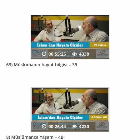
00:55:25
4338
63) Müslümanın hayat bilgisi – 39
00:26:44
4230
8) Müslümanca Yaşam – 4B