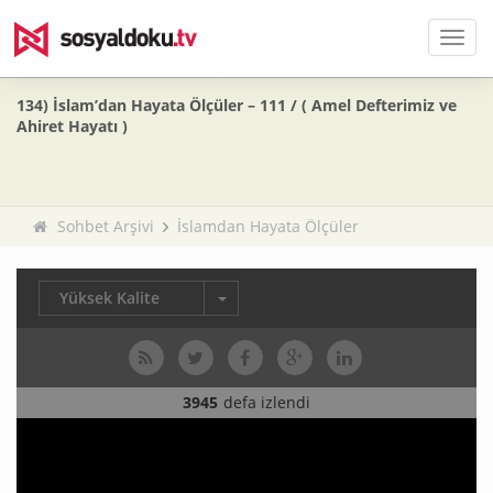
Men
134) İslam’dan Hayata Ölçüler – 111 / ( Amel Defterimiz ve
Ahiret Hayatı )
Sohbet Arşivi
İslamdan Hayata Ölçüler
Yüksek Kalite
3945
defa izlendi