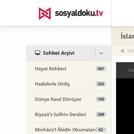
İsla
Soh
Sohbet Arşivi
Hayat Rehberi
481
Yük
Hadislerle Diriliş
242
Dünya Nasıl Dönüyor
160
Riyazü’s Salihin Dersleri
298
Minhâcü’l Âbidîn Okumaları
62