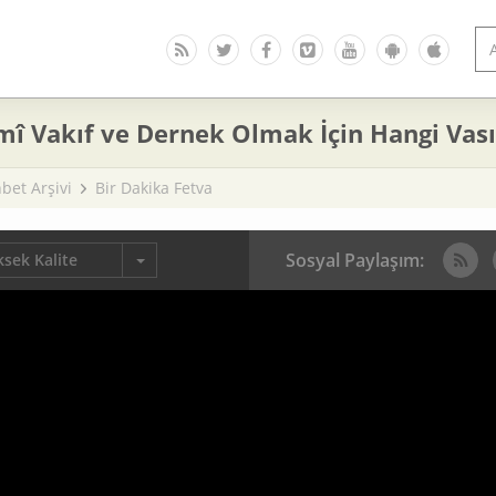
mî Vakıf ve Dernek Olmak İçin Hangi Vası
bet Arşivi
Bir Dakika Fetva
Sosyal Paylaşım:
sek Kalite