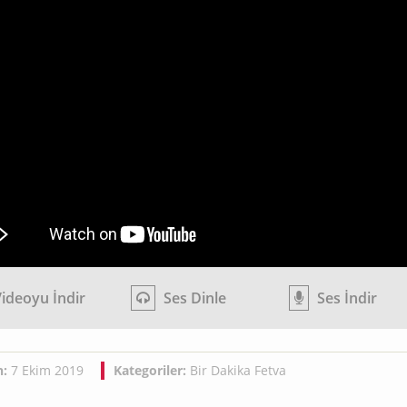
ideoyu İndir
Ses Dinle
Ses İndir
h:
7 Ekim 2019
Kategoriler:
Bir Dakika Fetva