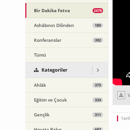
Bir Dakika Fetva
2478
Ashâbının Dilinden
189
Konferanslar
392
Tümü
Kategoriler
Ahlâk
375
V
Eğitim ve Çocuk
334
Gençlik
311
Tari
Hayata Bakış
687