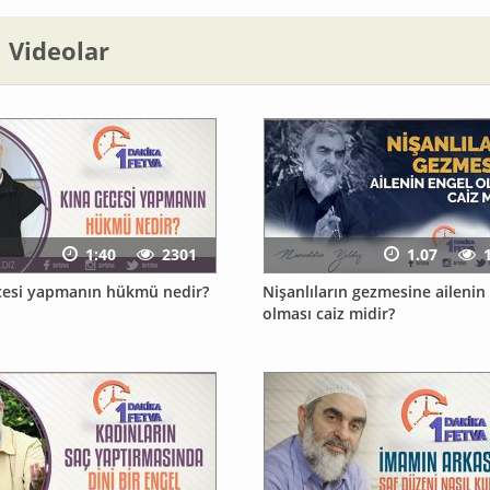
li Videolar
1:40
2301
1.07
cesi yapmanın hükmü nedir?
Nişanlıların gezmesine ailenin
olması caiz midir?