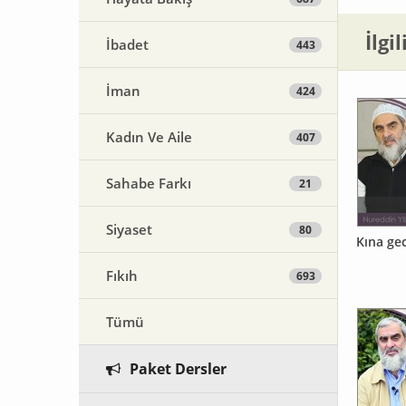
İlgi
İbadet
443
İman
424
Kadın Ve Aile
407
Sahabe Farkı
21
Siyaset
80
Kına ge
Fıkıh
693
Tümü
Paket Dersler