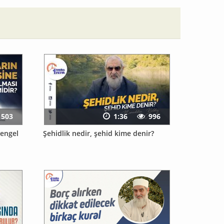
1503
1:36
996
 engel
Şehidlik nedir, şehid kime denir?