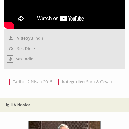
Videoyu İndir
Ses Dinle
Ses İndir
Tarih:
12 Nisan 2015
Kategoriler:
Soru & Cevap
İlgili Videolar