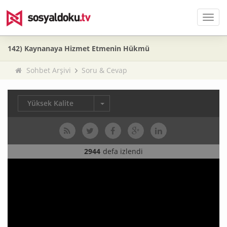
Men
142) Kaynanaya Hizmet Etmenin Hükmü
Sohbet Arşivi
Soru & Cevap
Yüksek Kalite
2944
defa izlendi