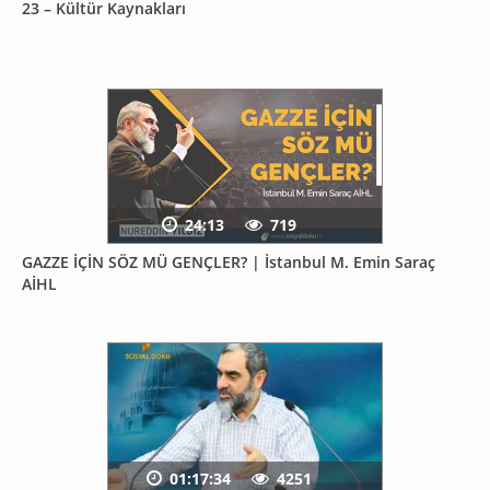
23 – Kültür Kaynakları
24:13
719
GAZZE İÇİN SÖZ MÜ GENÇLER? | İstanbul M. Emin Saraç
AİHL
01:17:34
4251