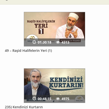
01.00:18
4313
49 – Raşid Halifelerin Yeri (1)
00:48:15
4975
235) Kendinizi Kurtarın