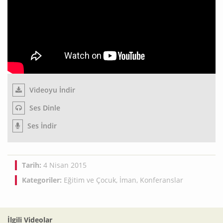
Videoyu İndir
Ses Dinle
Ses İndir
Tarih:
4 Nisan 2015
Kategoriler:
Eğitim ve Çocuk
,
İman
,
Konferanslar
İlgili Videolar