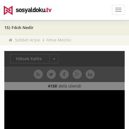
Men
15) Fıkıh Nedir
Sohbet Arşivi
Fetva Meclisi
Yüksek Kalite
4158
defa izlendi