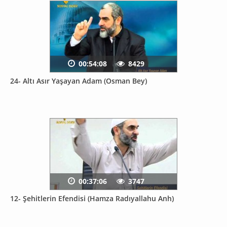
00:54:08
8429
24- Altı Asır Yaşayan Adam (Osman Bey)
00:37:06
3747
12- Şehitlerin Efendisi (Hamza Radıyallahu Anh)