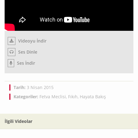
Videoyu İndir
Ses Dinle
Ses İndir
Tarih:
3 Nisan 2015
Kategoriler:
Fetva Meclisi
,
Fıkıh
,
Hayata Bakış
İlgili Videolar