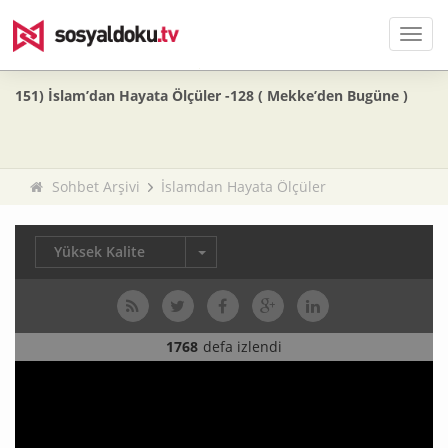
Men
151) İslam’dan Hayata Ölçüler -128 ( Mekke’den Bugüne )
Sohbet Arşivi
İslamdan Hayata Ölçüler
Yüksek Kalite
1768
defa izlendi