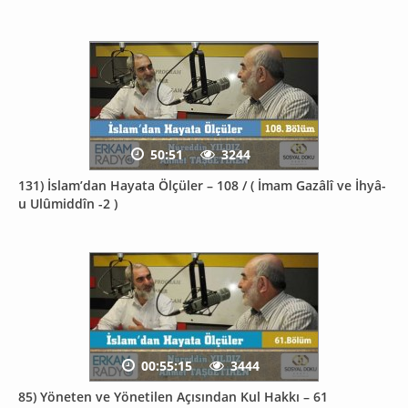
50:51
3244
131) İslam’dan Hayata Ölçüler – 108 / ( İmam Gazâlî ve İhyâ-
u Ulûmiddîn -2 )
00:55:15
3444
85) Yöneten ve Yönetilen Açısından Kul Hakkı – 61