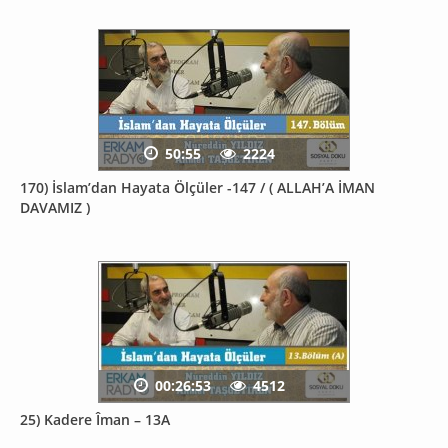
50:55
2224
170) İslam’dan Hayata Ölçüler -147 / ( ALLAH’A İMAN
DAVAMIZ )
00:26:53
4512
25) Kadere Îman – 13A