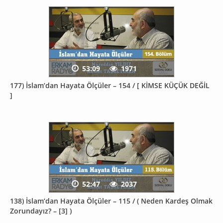
53:09
1971
177) İslam’dan Hayata Ölçüler – 154 / [ KİMSE KÜÇÜK DEĞİL
]
52:47
2037
138) İslam’dan Hayata Ölçüler – 115 / ( Neden Kardeş Olmak
Zorundayız? – [3] )