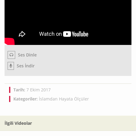
Ses Dinle
Ses İndir
Tarih:
7 Ekim 2017
Kategoriler:
İslamdan Hayata Ölçüler
İlgili Videolar