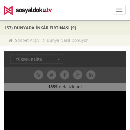
Men
157) DÜNYADA İNKÂR FIRTINASI [9]
Sohbet Arşivi
Dünya Nasıl Dönüyor
Yüksek Kalite
1859
defa izlendi