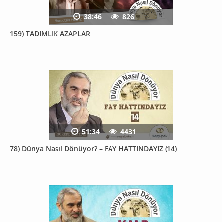
38:46
826
159) TADIMLIK AZAPLAR
51:34
4431
78) Dünya Nasıl Dönüyor? – FAY HATTINDAYIZ (14)