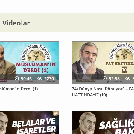
li Videolar
50:46
2230
52:58
slüman’ın Derdi (1)
74) Dünya Nasıl Dönüyor? – FA
HATTINDAYIZ (10)