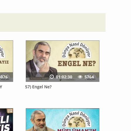
5076
01:02:30
5764
Y
57) Engel Ne?