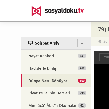
79)
Soh
Sohbet Arşivi
Hayat Rehberi
481
Yük
Hadislerle Diriliş
242
Dünya Nasıl Dönüyor
160
Riyazü’s Salihin Dersleri
298
Minhâcü’l Âbidîn Okumaları
62