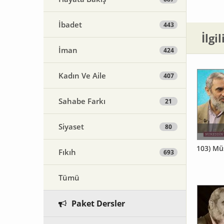
İbadet
443
İlgi
İman
424
Kadın Ve Aile
407
Sahabe Farkı
21
Siyaset
80
103) Mü
Fıkıh
693
Tümü
Paket Dersler