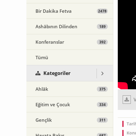
Bir Dakika Fetva
2478
Ashâbının Dilinden
189
Konferanslar
392
Tümü
Kategoriler
Ahlâk
375
V
Eğitim ve Çocuk
334
Gençlik
311
Tari
Konu
Hayata Bakış
687