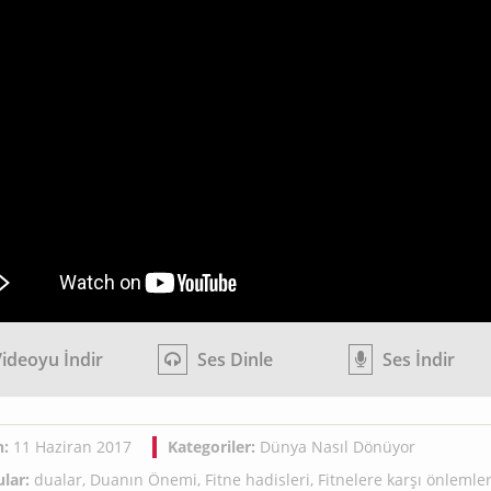
ideoyu İndir
Ses Dinle
Ses İndir
h:
11 Haziran 2017
Kategoriler:
Dünya Nasıl Dönüyor
lar:
dualar
,
Duanın Önemi
,
Fitne hadisleri
,
Fitnelere karşı önlemle