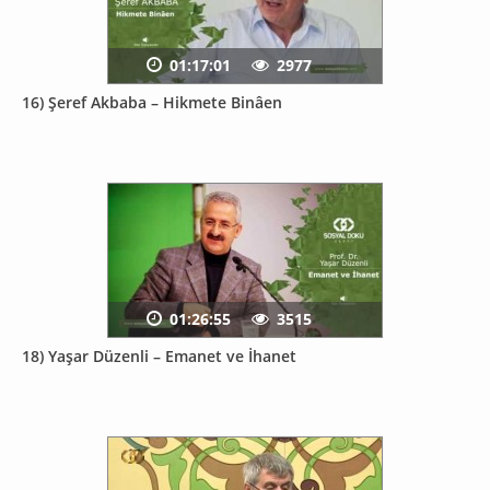
01:17:01
2977
16) Şeref Akbaba – Hikmete Binâen
01:26:55
3515
18) Yaşar Düzenli – Emanet ve İhanet