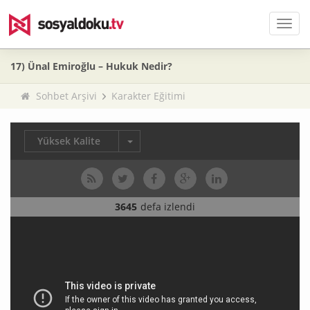
Men
17) Ünal Emiroğlu – Hukuk Nedir?
Sohbet Arşivi
Karakter Eğitimi
Yüksek Kalite
3645
defa izlendi