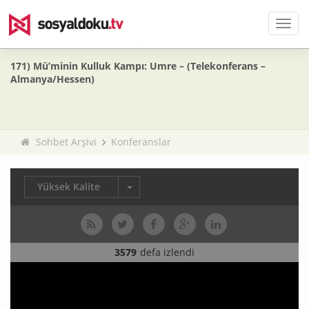
Men
171) Mü’minin Kulluk Kampı: Umre – (Telekonferans –
Almanya/Hessen)
Sohbet Arşivi
Konferanslar
Yüksek Kalite
3579
defa izlendi