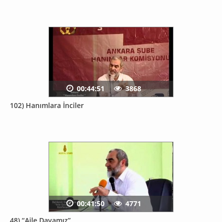
00:44:51
3868
102) Hanımlara İnciler
00:41:50
4771
48) “Aile Davamız”