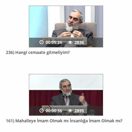
00:05:26
2836
236) Hangi cemaate gitmeliyim?
00:00:56
2895
161) Mahalleye İmam Olmak mı İnsanlığa İmam Olmak mı?