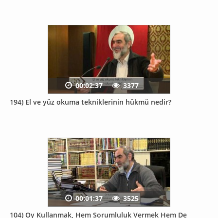
00:02:37
3377
194) El ve yüz okuma tekniklerinin hükmü nedir?
00:01:37
3525
104) Oy Kullanmak, Hem Sorumluluk Vermek Hem De