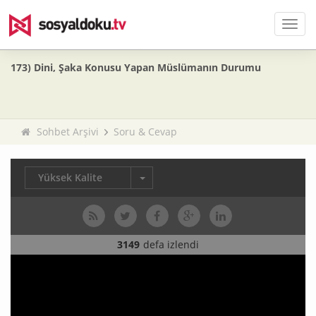
Men
173) Dini, Şaka Konusu Yapan Müslümanın Durumu
Sohbet Arşivi
Soru & Cevap
Yüksek Kalite
3149
defa izlendi