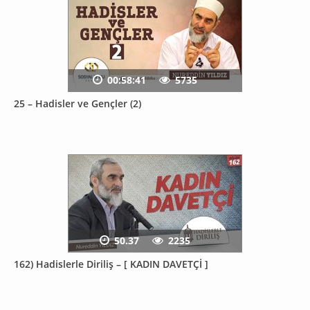
00:58:41
5735
25 – Hadisler ve Gençler (2)
50.37
2235
162) Hadislerle Diriliş – [ KADIN DAVETÇİ ]