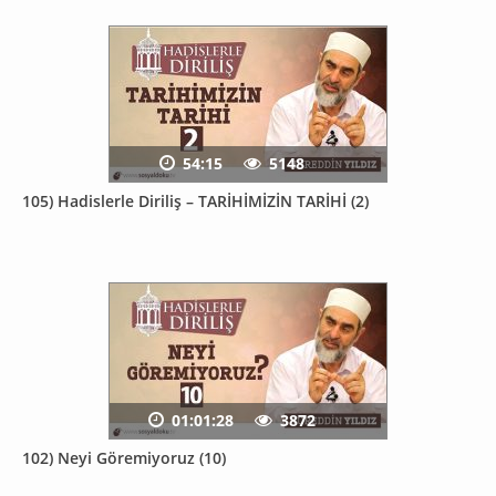
54:15
5148
105) Hadislerle Diriliş – TARİHİMİZİN TARİHİ (2)
01:01:28
3872
102) Neyi Göremiyoruz (10)