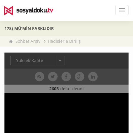
Men
178) MÜ’MİN FARKLIDIR
Sohbet Arşivi
Hadislerle Diriliş
Yüksek Kalite
2603
defa izlendi