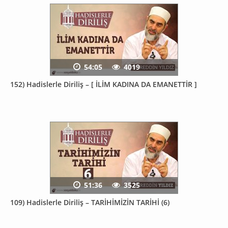
54:05
4019
152) Hadislerle Diriliş – [ İLİM KADINA DA EMANETTİR ]
51:36
3525
109) Hadislerle Diriliş – TARİHİMİZİN TARİHİ (6)