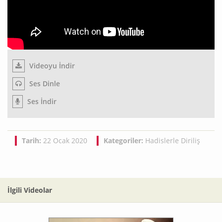
Videoyu İndir
Ses Dinle
Ses İndir
Tarih:
22 Ocak 2020
Kategoriler:
Hadislerle Diriliş
İlgili Videolar