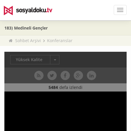
Men
183) Medineli Gençler
Sohbet Arşivi
Konferanslar
Yüksek Kalite
5484
defa izlendi