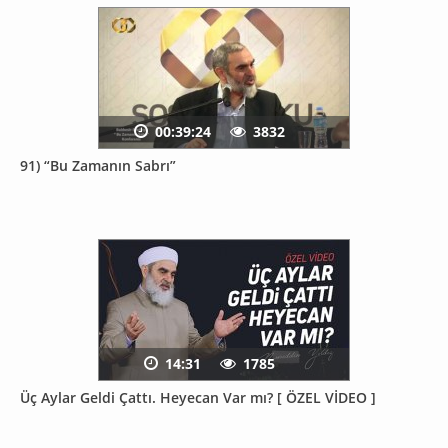
00:39:24
3832
91) “Bu Zamanın Sabrı”
14:31
1785
Üç Aylar Geldi Çattı. Heyecan Var mı? [ ÖZEL VİDEO ]