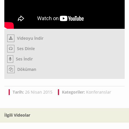
Videoyu İndir
Ses Dinle
Ses İndir
Döküman
Tarih:
26 Nisan 2015
Kategoriler:
Konferanslar
İlgili Videolar