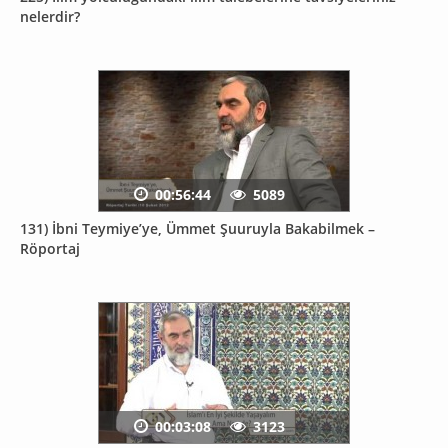
nelerdir?
00:56:44
5089
131) İbni Teymiye’ye, Ümmet Şuuruyla Bakabilmek –
Röportaj
00:03:08
3123