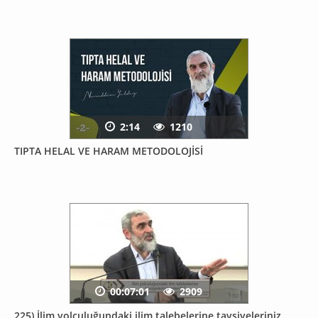
2:14
1210
TIPTA HELAL VE HARAM METODOLOJİSİ
00:07:01
2909
225) İlim yolculuğundaki ilim talebelerine tavsiyeleriniz