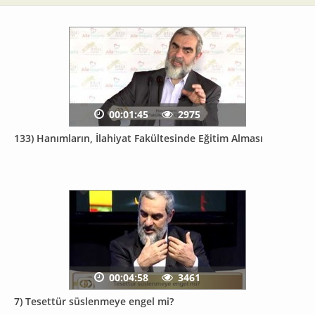
00:01:45
2975
133) Hanımların, İlahiyat Fakültesinde Eğitim Alması
00:04:58
3461
7) Tesettür süslenmeye engel mi?