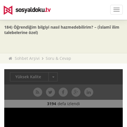
Men
184) Öğrendiğim bilgiyi nasıl hazmedebilirim? – (İslamî ilim
talebelerine özel)
Sohbet Arşivi
Soru & Cevap
Yüksek Kalite
3194
defa izlendi